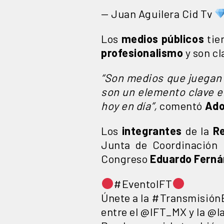
— Juan Aguilera Cid Tv
Los
medios públicos
tie
profesionalismo
y son cl
“Son medios que juegan u
son un elemento clave en
hoy en día”,
comentó
Ado
Los
integrantes
de la
R
Junta de Coordinación
Congreso
Eduardo Fern
#EventoIFT
Únete a la
#Transmisión
entre el
@IFT_MX
y la
@l