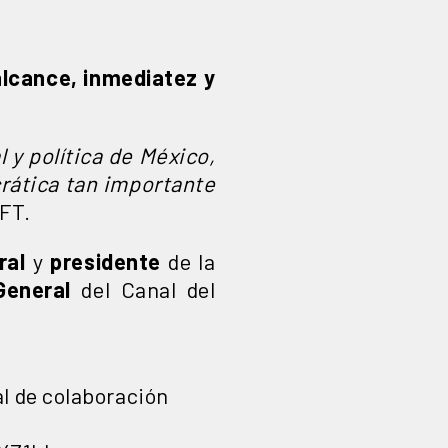
alcance, inmediatez y
 y política de México,
crática tan importante
IFT.
ral
y
presidente
de la
General
del Canal del
l de colaboración