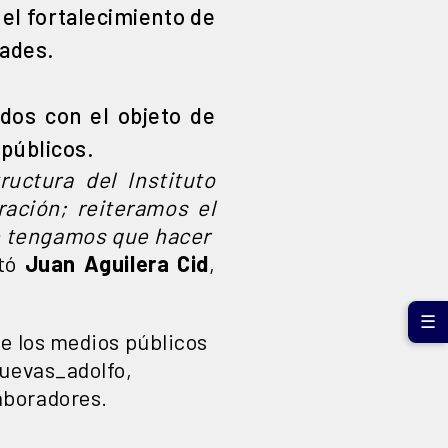
 el fortalecimiento de
dades.
dos con el objeto de
 públicos.
uctura del Instituto
ación; reiteramos el
ue tengamos que hacer
tó
Juan Aguilera Cid
,
☰
de los medios públicos
uevas_adolfo
,
aboradores.