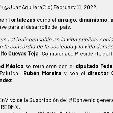
(@JuanAguileraCid)
February 11, 2022
nen
fortalezas
como el
arraigo, dinamismo, 
ave para el desarrollo del país.
n rol indispensable en la vida pública, social
 la concordia de la sociedad y la vida demo
lfo Cuevas Teja
, Comisionado Presidente del 
ed México
se reunieron con el
diputado Fede
 Política
Rubén Moreira
y con el
director 
ández
EnVivo
de la Suscripción del
#Convenio
genera
aREDMX
.