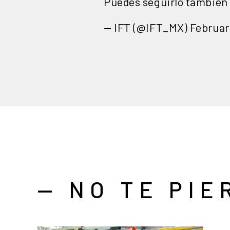
Puedes seguirlo también
— IFT (@IFT_MX)
Februar
— NO TE PIE