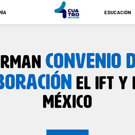
MÍA
EDUCACIÓN
CONVENIO 
IRMAN
BORACIÓN
EL IFT Y
MÉXICO