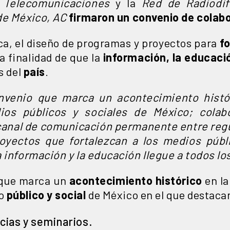
e Telecomunicaciones
y la
Red de Radiodif
de México, AC
firmaron un convenio de colabo
aca, el diseño de programas y proyectos para
f
a finalidad de que la
información, la educació
s del
país
.
venio que marca un acontecimiento histór
os públicos y sociales de México; cola
anal de comunicación permanente entre regu
oyectos que fortalezcan a los medios públ
a información y la educación llegue a todos lo
que marca un
acontecimiento histórico
en la
io
público y social
de México en el que destac
cias y seminarios.