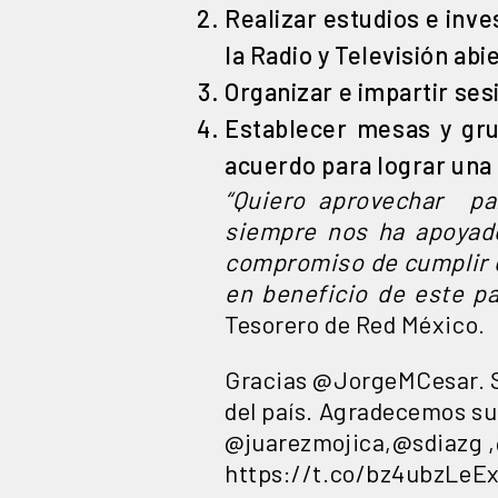
Realizar estudios e inve
la Radio y Televisión ab
Organizar e impartir ses
Establecer mesas y gru
acuerdo para lograr una 
“Quiero aprovechar par
siempre nos ha apoyado
compromiso de cumplir 
en beneficio de este pa
Tesorero de Red México.
Gracias
@JorgeMCesar
.
del país. Agradecemos su
@juarezmojica
,
@sdiazg
,
https://t.co/bz4ubzLeE