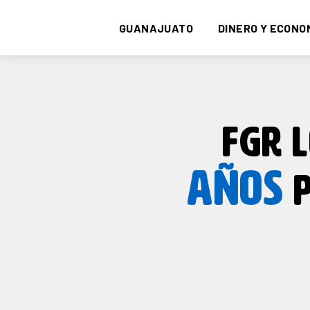
GUANAJUATO
DINERO Y ECONO
FGR 
AÑOS
P