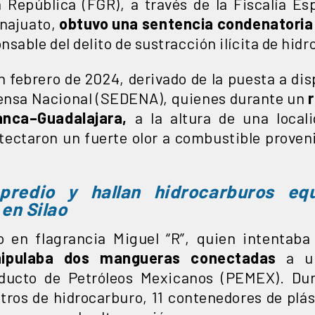
a República (FGR), a través de la Fiscalía Es
najuato,
obtuvo una sentencia condenatoria 
sable del delito de sustracción ilícita de hidr
en febrero de 2024, derivado de la puesta a di
efensa Nacional (SEDENA), quienes durante un
r
anca–Guadalajara,
a la altura de una local
tectaron un fuerte olor a combustible prove
predio y hallan hidrocarburos equ
en Silao
o en flagrancia Miguel “R”, quien intentaba
ipulaba dos mangueras conectadas
a un
iducto de Petróleos Mexicanos (PEMEX). Dur
itros de hidrocarburo, 11 contenedores de plá