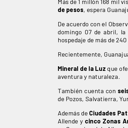
Más de 1 millón 168 mil vi
de pesos
, espera Guanaj
De acuerdo con el Observa
domingo 07 de abril, l
hospedaje de más de 240 
Recientemente, Guanajuat
Mineral de la Luz
que ofe
aventura y naturaleza.
También cuenta con
sei
de Pozos, Salvatierra, Yu
Además de
Ciudades Pat
Allende y
cinco Zonas A