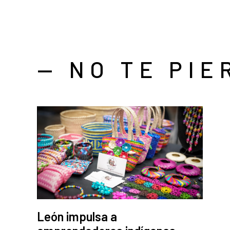
— NO TE PIE
León impulsa a