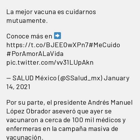
La mejor vacuna es cuidarnos
mutuamente.
Conoce más en
https://t.co/BJEE0wXPn7
#MeCuido
#PorAmorALaVida
pic.twitter.com/vv31LUpAkn
— SALUD México (@SSalud_mx)
January
14, 2021
Por su parte, el presidente Andrés Manuel
López Obrador aseveró que ayer se
vacunaron a cerca de 100 mil médicos y
enfermeras en la campaña masiva de
vacunación.