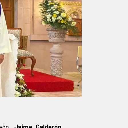
León,
Jaime Calderón