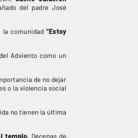
añado del padre José
on la comunidad
“Estoy
l del Adviento como un
importancia de no dejar
 o la violencia social
da no tienen la última
l templo.
Decenas de