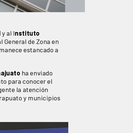
l
y al I
nstituto
al General de Zona en
ermanece estancado a
ajuato
ha enviado
uto para conocer el
gente la atención
Irapuato y municipios