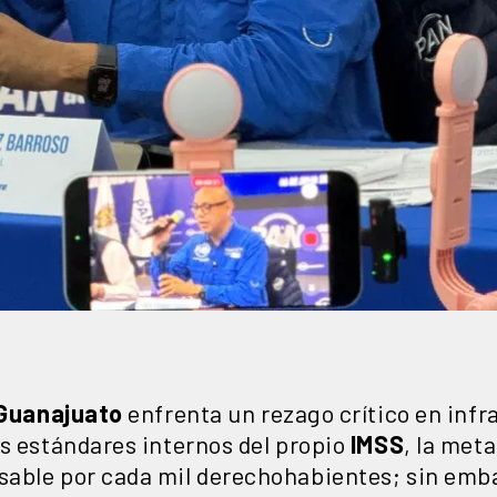
Guanajuato
enfrenta un rezago crítico en infr
os estándares internos del propio
IMSS
, la meta
able por cada mil derechohabientes; sin embar