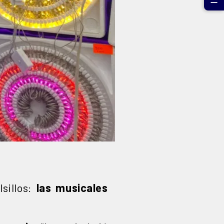
☰
sillos:
las musicales