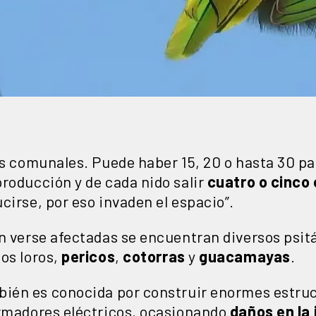
os comunales. Puede haber 15, 20 o hasta 30 pa
roducción y de cada nido salir
cuatro o cinco 
cirse, por eso invaden el espacio”.
an verse afectadas se encuentran diversos psi
os loros,
pericos
,
cotorras
y
guacamayas
.
bién es conocida por construir enormes estru
ormadores eléctricos, ocasionando
daños en la