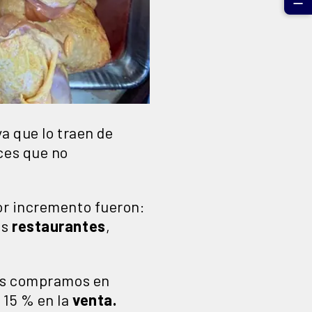
☰
a que lo traen de
ces que no
or incremento fueron:
os
restaurantes
,
s compramos en
 15 % en la
venta.