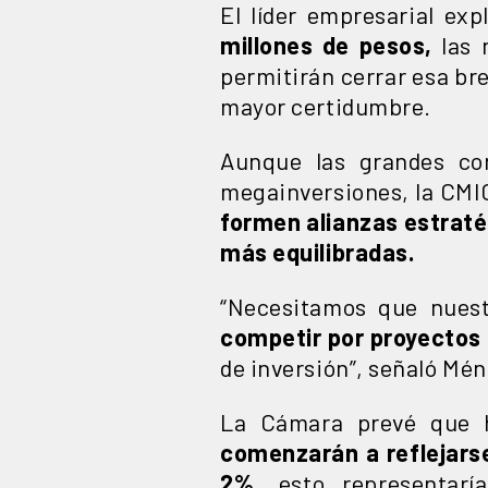
El líder empresarial ex
millones de pesos,
las 
permitirán cerrar esa br
mayor certidumbre.
Aunque las grandes con
megainversiones, la CMI
formen alianzas estrat
más equilibradas.
“Necesitamos que nues
competir por proyectos 
de inversión”, señaló Mén
La Cámara prevé que 
comenzarán a reflejarse
2%,
esto representaría