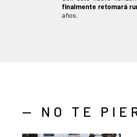
finalmente retomará 
años.
— NO TE PIE