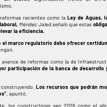
nismo.
s reformas recientes como la
Ley de Aguas, l
laboral,
Méndez Jaled señaló que estas
oblig
evar la eficiencia.
e
el marco regulatorio debe ofrecer certidum
engan.
l avance de reformas como la de Infraestruct
or participación de la banca de desarrollo
á construyendo.
Los recursos que podrán mov
os”
, apuntó.
te, los constructores ven 2026 como el añ