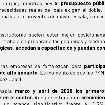
plicó que, mientras hoy
el presupuesto públi
necesidades reales del país exigen el doble
echa y abrir proyectos de mayor escala, con co
structoras suelen estar mejor posicionada
C trabaja en preparar a las pequeñas y media
égicas, accedan a capacitación y puedan co
tras empresas se fortalezcan para
particip
de alto impacto.
Es momento de que las PYME
dez Jaled.
hacia
marzo y abril de 2026 los primero
 en el sector.
Aunque estiman un
crecimie
 un avance significativo frente al 0.7%