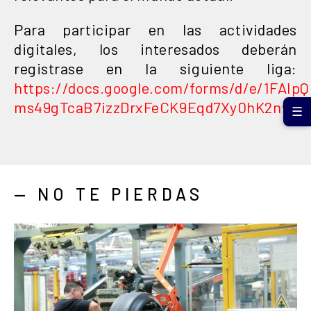
Para participar en las actividades
digitales, los interesados deberán
registrase en la siguiente liga:
https://docs.google.com/forms/d/e/1FAI
ms49gTcaB7izzDrxFeCK9Eqd7Xy0hK2nw/v
☰
— NO TE PIERDAS