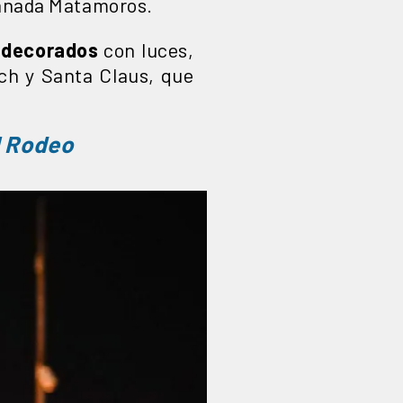
anada Matamoros.
s decorados
con luces,
nch y Santa Claus, que
l Rodeo