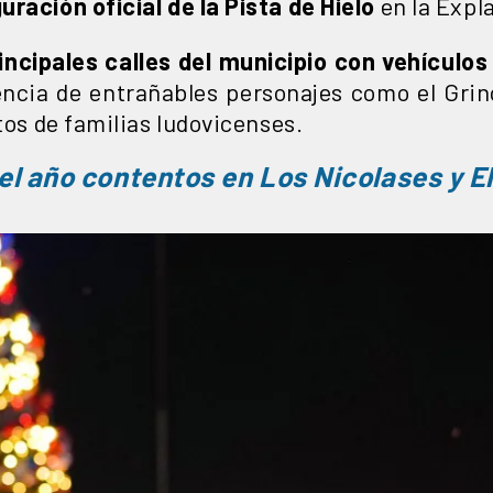
ración oficial de la Pista de Hielo
en la Expl
principales calles del municipio con vehículo
encia de entrañables personajes como el Gri
ntos de familias ludovicenses.
el año contentos en Los Nicolases y E