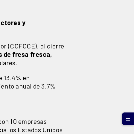
ctores y
or (COFOCE), al cierre
s de fresa fresca,
ólares.
de 13.4% en
iento anual de 3.7%
☰
con 10 empresas
cia los Estados Unidos