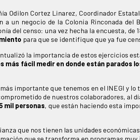
a Odilon Cortez Linarez, Coordinador Estatal 
n a un negocio de la Colonia Rinconada del 
nía del censo: una vez hecha la encuesta, de 
imiento
para que se identifique que ya fue cen
tualizó la importancia de estos ejercicios est
es más fácil medir en donde están parados l
 más importante que tenemos en el INEGI y lo 
 comprometido de nuestros colaboradores, al d
35 mil personas
, que están haciendo esta impor
nfianza que nos tienen las unidades económica
ormación que se transforma en programas muy 