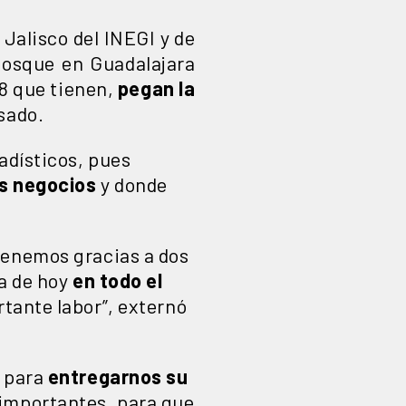
Jalisco del INEGI y de
Bosque en Guadalajara
18 que tienen,
pegan la
sado.
adísticos, pues
os negocios
y donde
tenemos gracias a dos
ía de hoy
en todo el
tante labor”, externó
s para
entregarnos su
importantes, para que