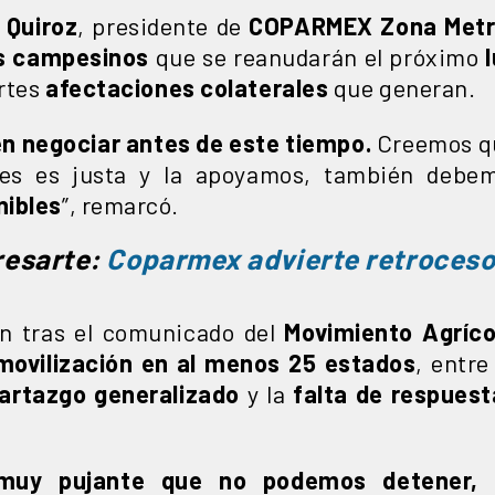
 Quiroz
, presidente de
COPARMEX Zona Metro
s campesinos
que se reanudarán el próximo
ertes
afectaciones colaterales
que generan.
n negociar antes de este tiempo.
Creemos que
ores es justa y la apoyamos, también deb
nibles
”, remarcó.
resarte:
Coparmex advierte retroceso
en tras el comunicado del
Movimiento Agríc
movilización en al menos 25 estados
, entre
artazgo generalizado
y la
falta de respuest
uy pujante que no podemos detener, n