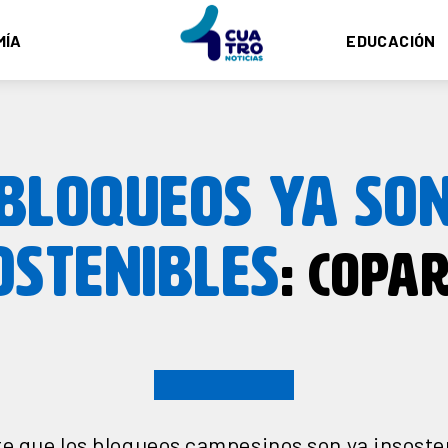
MÍA
EDUCACIÓN
BLOQUEOS YA SO
OSTENIBLES
: COPA
e que los bloqueos campesinos son ya insosten