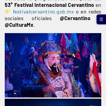
53° Festival Internacional Cervantino
en
festivalcervantino.gob.mx
o en redes
sociales oficiales
@Cervantino
y
☰
@CulturaMx
.