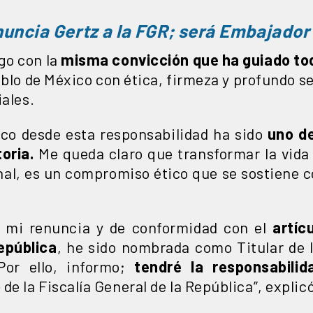
uncia Gertz a la FGR; será Embajador
go con la
misma convicción que ha guiado to
eblo de México con ética, firmeza y profundo sen
iales.
ico desde esta responsabilidad ha sido
uno de
oria.
Me queda claro que transformar la vida 
onal, es un compromiso ético que se sostiene c
e mi renuncia y de conformidad con el
artíc
epública
, he sido nombrada como Titular de l
Por ello, informo;
tendré la responsabilid
o
de la Fiscalía General de la República”, explic