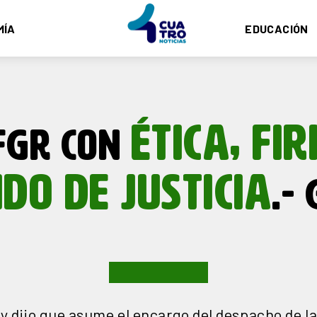
MÍA
EDUCACIÓN
ÉTICA, FI
FGR CON
IDO DE JUSTICIA
.-
 dijo que asume el encargo del despacho de la