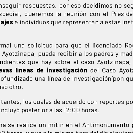
onseguir respuestas, por eso decidimos no se
special, queremos la reunión con el Presid
najes
e individuos que representan a estas inst
al una solicitud para que el licenciado Rose
 Ayotzinapa, pueda recibir a los padres y mad
endientes que hay sobre el caso Ayotzinapa,
evas líneas de investigación
del Caso Ayotz
ofundizado una línea de investigación´pon qu
só otro.
stantes, los cuales de acuerdo con reportes p
oncluyó posterior a las 12:00 horas.
a se realice un mitin en el Antimonumento p
0 horas, y que a la misma hora del día siguient