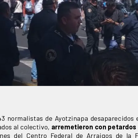
43 normalistas de Ayotzinapa desaparecidos 
ados al colectivo,
arremetieron con petardos
ones del Centro Federal de Arraigos de la F