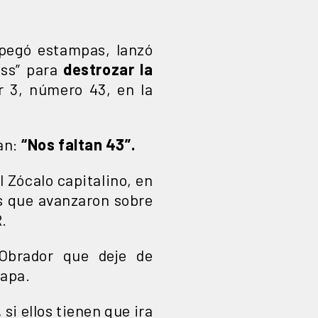
 pegó estampas, lanzó
iss” para
destrozar la
r 3, número 43, en la
ran:
“Nos faltan 43”.
 Zócalo capitalino, en
s que avanzaron sobre
R.
Obrador que deje de
napa.
si ellos tienen que ira