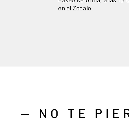
en el Zócalo.
— NO TE PIE