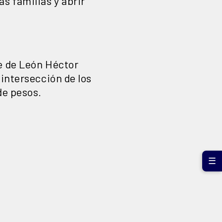
s familias y abrir
e de León Héctor
 intersección de los
de pesos.
☰