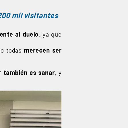
00 mil visitantes
ente al duelo
, ya que
ro todas
merecen ser
r también es sanar
, y