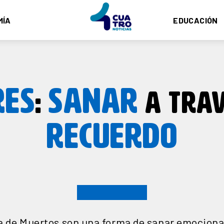
MÍA
EDUCACIÓN
RES
SANAR
:
A TRAV
RECUERDO
ía de Muertos son una forma de sanar emociona