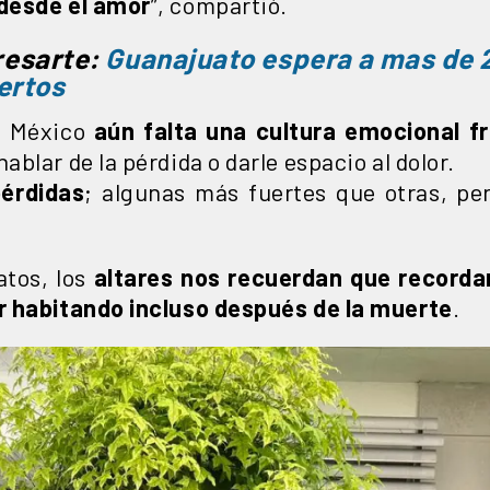
desde el amor
”, compartió.
resarte:
Guanajuato espera a mas de 2
uertos
n México
aún falta una cultura emocional fr
blar de la pérdida o darle espacio al dolor.
pérdidas
; algunas más fuertes que otras, pe
ratos, los
altares nos recuerdan que recorda
r habitando incluso después de la muerte
.