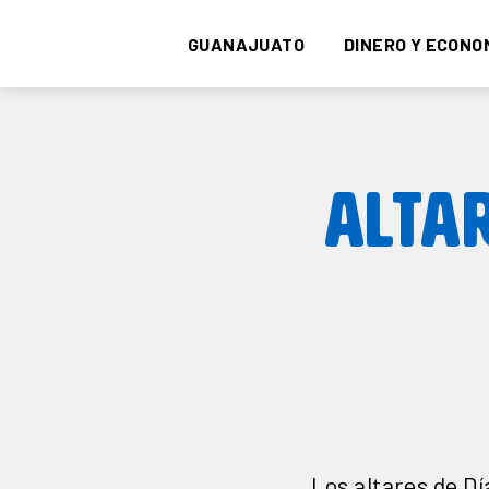
GUANAJUATO
DINERO Y ECONO
ALTA
Los altares de D